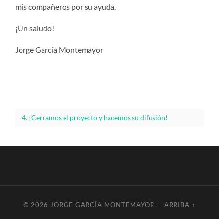
mis compañeros por su ayuda.
¡Un saludo!
Jorge García Montemayor
4. ¡Cerramos el proyecto y hacemos su difusión!
© 2026
JORGE GARCÍA MONTEMAYOR
—
ARRIBA ↑