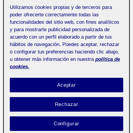
Utilizamos
cookies
propias y de terceros para
Pública
poder ofrecerte correctamente todas las
funcionalidades del sitio web, con fines analíticos
¡Bienvenidos!
y para mostrarte publicidad personalizada de
acuerdo con un perfil elaborado a partir de tus
Enpero que me podáis conocer mejor mediante esta
hábitos de navegación. Puedes aceptar, rechazar
página web.
o configurar tus preferencias haciendo clic abajo,
u obtener más información en nuestra
política de
Podréis encontrar mi vídeo de presentación y más
cookies.
información sobre mí en la categoría ¿Quién soy?
Aceptar
Rechazar
REFLEXIÓN DEL PROYECTO
14 ENERO, 2023
/
1 COMENTARIO
Configurar